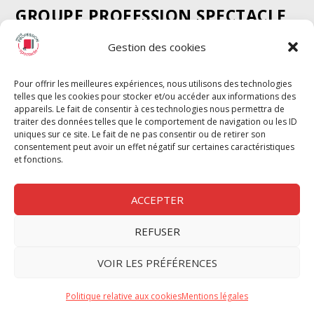
GROUPE PROFESSION SPECTACLE
Chèque Intermittents
Gestion des cookies
Henotes
Chèque Compta
Pour offrir les meilleures expériences, nous utilisons des technologies
telles que les cookies pour stocker et/ou accéder aux informations des
Chèque Emploi Spectacle
appareils. Le fait de consentir à ces technologies nous permettra de
G-Pods
traiter des données telles que le comportement de navigation ou les ID
uniques sur ce site. Le fait de ne pas consentir ou de retirer son
Profession Audio-visuel
Suivre
Suivre
consentement peut avoir un effet négatif sur certaines caractéristiques
Le Cahier Pro
et fonctions.
ACCEPTER
REFUSER
Nous contacter
VOIR LES PRÉFÉRENCES
Politique de confidentilité
Politique relative aux cookies
Mentions légales